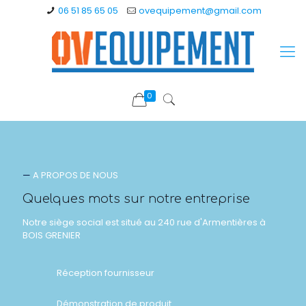
06 51 85 65 05
ovequipement@gmail.com
0
—
A PROPOS DE NOUS
Quelques mots sur notre entreprise
Notre siège social est situé au 240 rue d'Armentières à
BOIS GRENIER
Réception fournisseur
Démonstration de produit