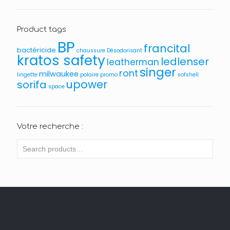
Product tags
BP
francital
bactéricide
chaussure
Désodorisant
kratos safety
ledlenser
leatherman
singer
ront
milwaukee
lingette
polaire
promo
sofshell
upower
sorifa
space
Votre recherche :