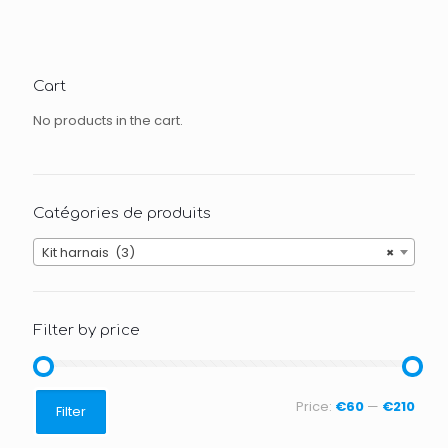
Cart
No products in the cart.
Catégories de produits
Kit harnais (3)
×
Filter by price
Min
Max
Price:
€60
—
€210
Filter
price
price