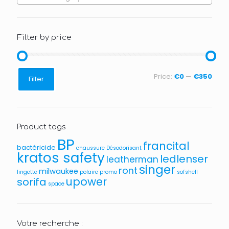
Filter by price
Min
Max
Price:
€0
—
€350
Filter
price
price
Product tags
BP
francital
bactéricide
chaussure
Désodorisant
kratos safety
ledlenser
leatherman
singer
ront
milwaukee
lingette
polaire
promo
sofshell
upower
sorifa
space
Votre recherche :