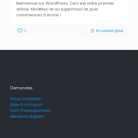
Bienvenue sur WordPress. Ceci est votre premier
article. Modifiez-le ou supprimez-le, puis
commencez à écrire !
0
En savoir plus
Demandes
Nous Contacter
Aide & A Propos
CGV Ovequipement
Mentions légales