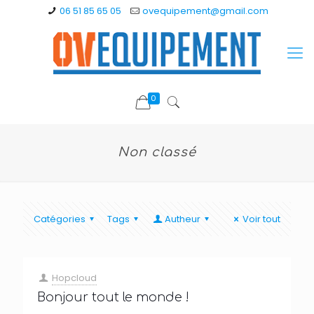
06 51 85 65 05
ovequipement@gmail.com
0
Non classé
Catégories
Tags
Autheur
Voir tout
Hopcloud
Bonjour tout le monde !