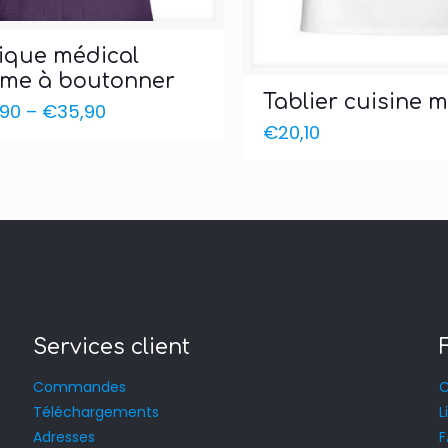
ique médical
me à boutonner
Tablier cuisine m
,90
–
€
35,90
€
20,10
Services client
Commandes
C
Téléchargements
L
Adresses