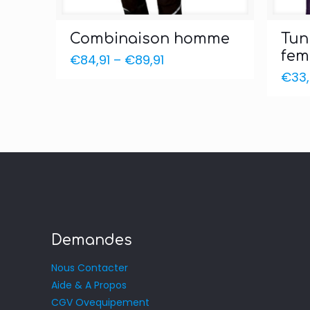
Combinaison homme
Tun
fem
€
84,91
–
€
89,91
€
33
Demandes
Nous Contacter
Aide & A Propos
CGV Ovequipement