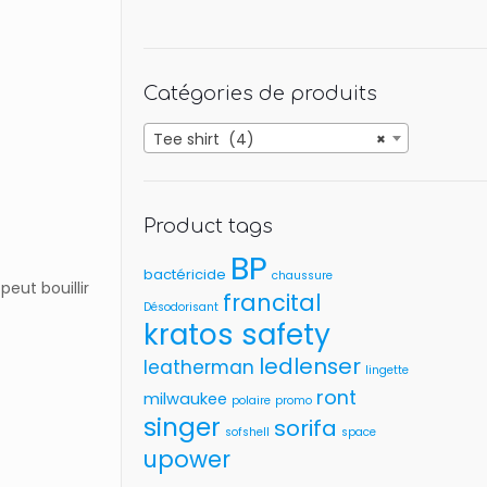
Catégories de produits
Tee shirt (4)
×
Product tags
BP
bactéricide
chaussure
eut bouillir
francital
Désodorisant
kratos safety
ledlenser
leatherman
lingette
ront
milwaukee
polaire
promo
singer
sorifa
sofshell
space
upower