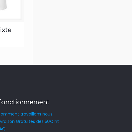
ixte
Fonctionnement
omment travaillons nous
ivraison Gratuites dès 50€ ht
FAQ