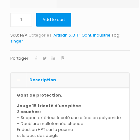
Add to cart
SKU:
N/A
Categories:
Artisan & BTP
,
Gant
,
Industrie
Tag:
singer
Partager
Description
Gant de protection.
Jauge 15 tricoté d’une pièce
2 couches:
– Support extérieur tricoté une pièce en polyamide.
– Doublure molletonnée chaude.
Enduction HPT sur la paume
et le bout des doigts.