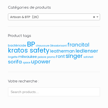
Catégories de produits
Artisan & BTP (26)
×
Product tags
BP
francital
bactéricide
chaussure
Désodorisant
kratos safety
ledlenser
leatherman
singer
ront
milwaukee
lingette
polaire
promo
sofshell
upower
sorifa
space
Votre recherche :