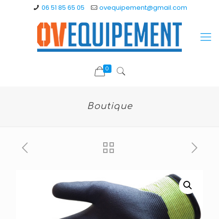
06 51 85 65 05
ovequipement@gmail.com
0
Boutique