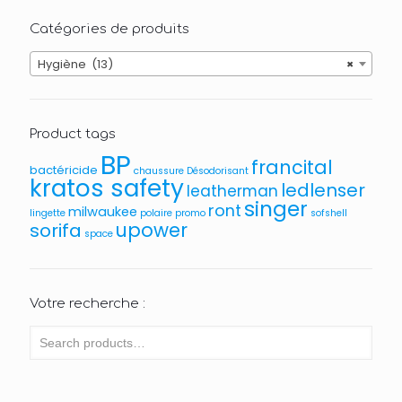
Catégories de produits
Hygiène (13)
×
Product tags
BP
francital
bactéricide
chaussure
Désodorisant
kratos safety
ledlenser
leatherman
singer
ront
milwaukee
lingette
polaire
promo
sofshell
upower
sorifa
space
Votre recherche :