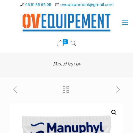
06 51 85 65 05
ovequipement@gmail.com
0
Boutique