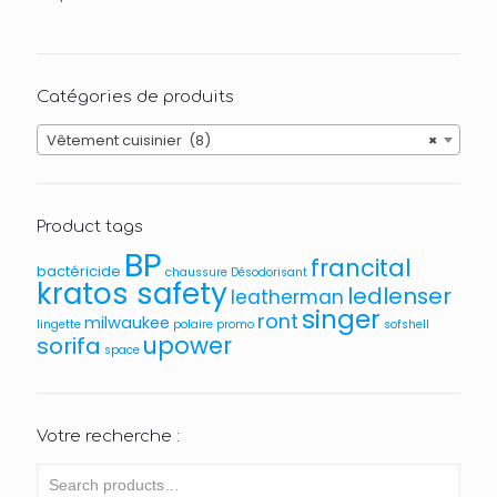
Catégories de produits
Vêtement cuisinier (8)
×
Product tags
BP
francital
bactéricide
chaussure
Désodorisant
kratos safety
ledlenser
leatherman
singer
ront
milwaukee
lingette
polaire
promo
sofshell
upower
sorifa
space
Votre recherche :