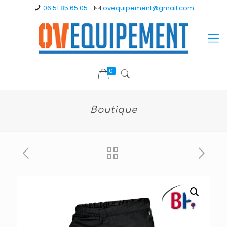
06 51 85 65 05
ovequipement@gmail.com
0
Boutique