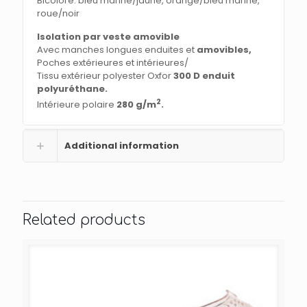
Bicolore: bleu marine/jaune, orange/bleu marine,
roue/noir
Isolation par veste amovible
Avec manches longues enduites et
amovibles,
Poches extérieures et intérieures/
Tissu extérieur polyester Oxfor
300 D
enduit
polyuréthane.
2
Intérieure polaire
280 g/m
.
Additional information
Related products