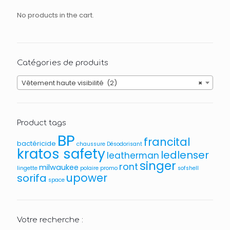
No products in the cart.
Catégories de produits
Vêtement haute visibilité (2)
×
Product tags
BP
francital
bactéricide
chaussure
Désodorisant
kratos safety
ledlenser
leatherman
singer
ront
milwaukee
lingette
polaire
promo
sofshell
upower
sorifa
space
Votre recherche :