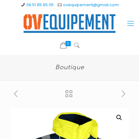
06 51 85 65 05
ovequipement@gmail.com
0
Boutique