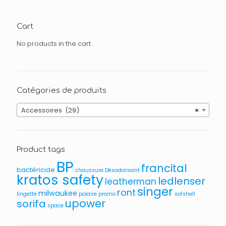
Cart
No products in the cart.
Catégories de produits
Accessoires (29)
×
Product tags
BP
francital
bactéricide
chaussure
Désodorisant
kratos safety
ledlenser
leatherman
singer
ront
milwaukee
lingette
polaire
promo
sofshell
upower
sorifa
space