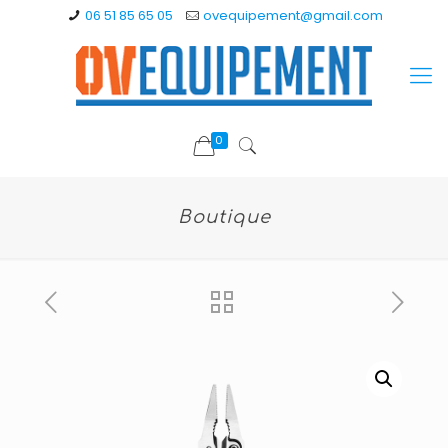
06 51 85 65 05
ovequipement@gmail.com
0
Boutique