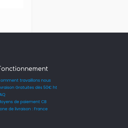
Fonctionnement
omment travaillons nous
ivraison Gratuites dès 50€ ht
FAQ
oyens de paiement CB
one de livraison : France