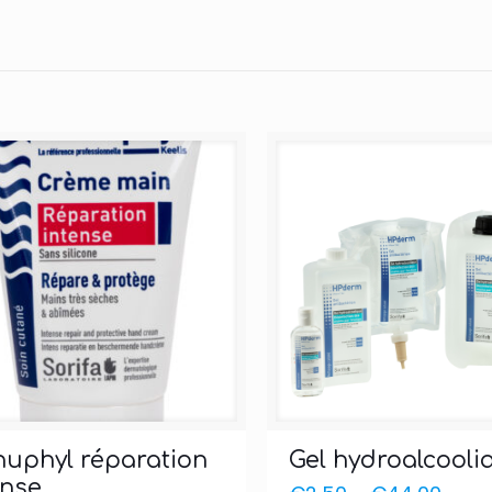
uphyl réparation
Gel hydroalcooli
ense