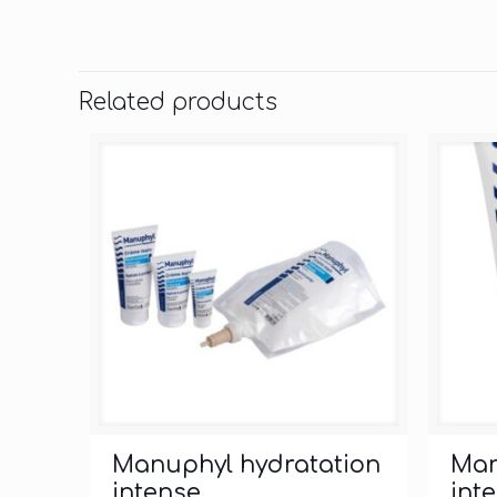
Related products
Manuphyl hydratation
Man
intense
int