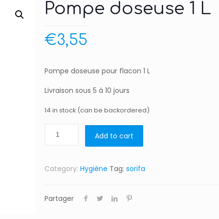
Pompe doseuse 1 L
€
3,55
Pompe doseuse pour flacon 1 L
Livraison sous 5 à 10 jours
14 in stock (can be backordered)
Add to cart
Category:
Hygiène
Tag:
sorifa
Partager