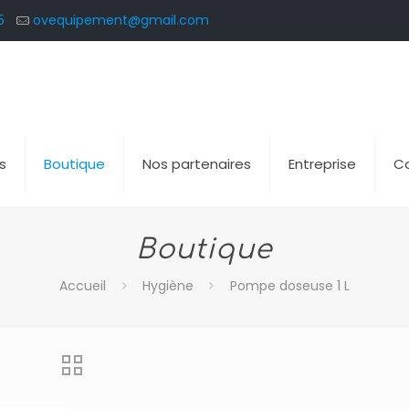
5
ovequipement@gmail.com
s
Boutique
Nos partenaires
Entreprise
C
Boutique
Accueil
Hygiène
Pompe doseuse 1 L