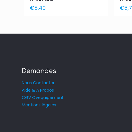
€
5,40
€
5,
Demandes
Nous Contacter
Aide & A Propos
CGV Ovequipement
Mentions légales