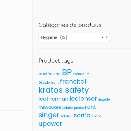
Catégories de produits
Hygiène (13)
×
Product tags
BP
bactéricide
chaussure
francital
Désodorisant
kratos safety
ledlenser
leatherman
lingette
ront
milwaukee
polaire
promo
singer
sorifa
sofshell
space
upower