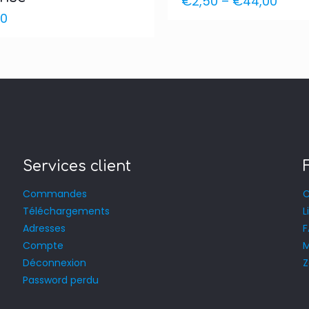
€
2,50
–
€
44,00
70
Services client
Commandes
C
Téléchargements
L
Adresses
Compte
M
Déconnexion
Z
Password perdu