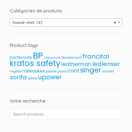
Catégories de produits
Sweat-shirt (4)
×
Product tags
BP
francital
bactéricide
chaussure
Désodorisant
kratos safety
ledlenser
leatherman
singer
ront
milwaukee
lingette
polaire
promo
sofshell
upower
sorifa
space
Votre recherche :