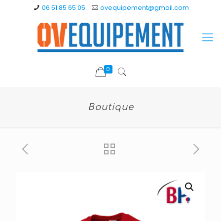
06 51 85 65 05
ovequipement@gmail.com
0
Boutique