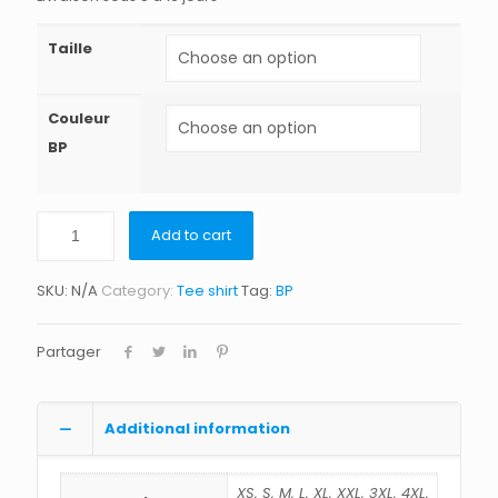
Taille
Couleur
BP
Add to cart
SKU:
N/A
Category:
Tee shirt
Tag:
BP
Partager
Additional information
XS, S, M, L, XL, XXL, 3XL, 4XL,