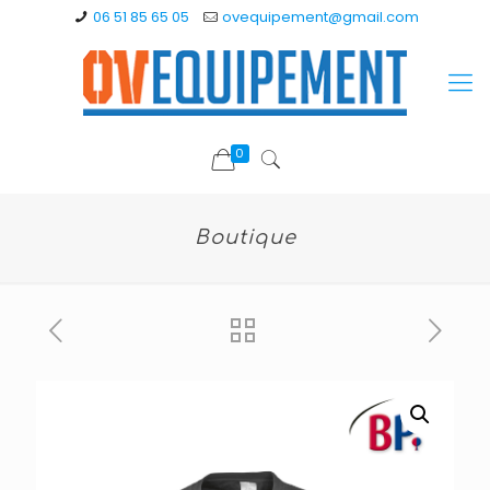
06 51 85 65 05
ovequipement@gmail.com
0
Boutique