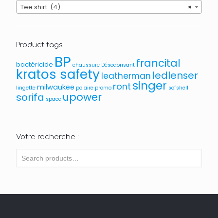
Tee shirt (4)
×
Product tags
BP
francital
bactéricide
chaussure
Désodorisant
kratos safety
ledlenser
leatherman
singer
ront
milwaukee
lingette
polaire
promo
sofshell
upower
sorifa
space
Votre recherche :