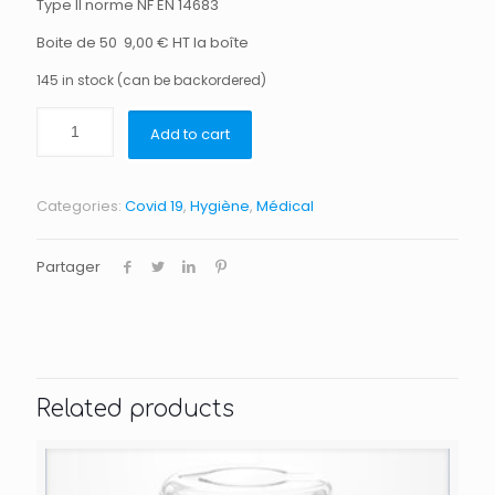
Type II norme NF EN 14683
Boite de 50
9,00 € HT la boîte
145 in stock (can be backordered)
Add to cart
Categories:
Covid 19
,
Hygiène
,
Médical
Partager
Related products