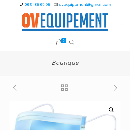
06 51 85 65 05
ovequipement@gmail.com
0
Boutique