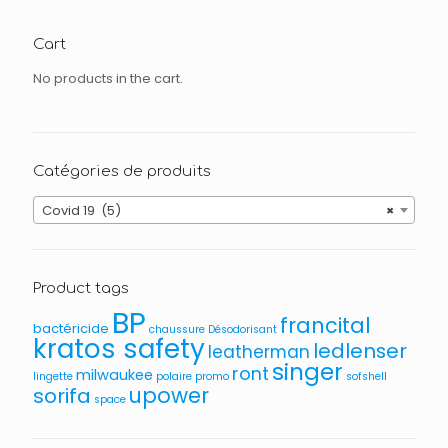
Cart
No products in the cart.
Catégories de produits
Covid 19 (5)
×
Product tags
BP
francital
bactéricide
chaussure
Désodorisant
kratos safety
ledlenser
leatherman
singer
ront
milwaukee
lingette
polaire
promo
sofshell
upower
sorifa
space