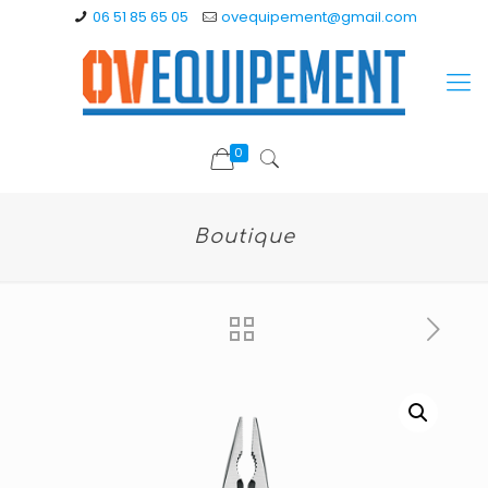
06 51 85 65 05
ovequipement@gmail.com
0
Boutique