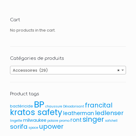
Cart
No products in the cart.
Catégories de produits
Accessoires (29)
×
Product tags
BP
francital
bactéricide
chaussure
Désodorisant
kratos safety
ledlenser
leatherman
singer
ront
milwaukee
lingette
polaire
promo
sofshell
upower
sorifa
space